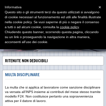
Menu
×
Informativa
Questo sito o gli strumenti terzi da questo utilizzati si avvalgono
di cookie necessari al funzionamento ed utili alle finalità illustrate
LAVORO IN SINTESI
nella cookie policy. Se vuoi saperne di più o negare il consenso
Dedicato a RENATO PROIA Consulente del Lavoro (Roma,
10/04/1921 - Milano, 28/06/2000)
a tutti o ad alcuni cookie, consulta la
cookie policy
.
Chiudendo questo banner, scorrendo questa pagina, cliccando
su un link o proseguendo la navigazione in altra maniera,
acconsenti all’uso dei cookie.
RITENUTE NON DEDUCIBILI
MULTA DISCIPLINARE
La multa che si applica al lavoratore come sanzione disciplinare
va versata all’INPS insieme ai contributi del mese stesso tramite
modello F24. Non costituisce pertanto una sopravvenienza
attiva per il datore di lavoro.