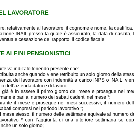
 DEL LAVORATORE
re, relativamente al lavoratore, il cognome e nome, la qualifica, 
sizione INAIL presso la quale è assicurato, la data di nascita, 
ventuale cessazione del rapporto, il codice fiscale.
 AI FINI PENSIONISTICI
uite va indicato tenendo presente che:
ibuita anche quando viene retribuito un solo giorno della stes
enza del lavoratore con indennità a carico INPS o INAIL, vie
co dell’azienda datrice di lavoro;
ià è in essere il primo giorno del mese e prosegue nei me
timane è pari al numero dei sabati cadenti nel mese *;
nte il mese e prosegue nei mesi successivi, il numero del
abati compresi nel periodo lavorativo *;
mese stesso, il numero delle settimane equivale al numero d
avorativo * con l’aggiunta di una ulteriore settimana se do
 anche un solo giorno;