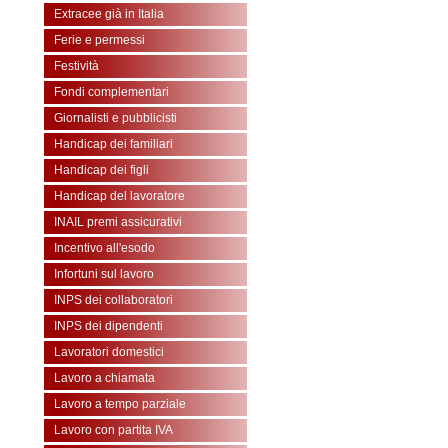
Extracee già in Italia
Ferie e permessi
Festività
Fondi complementari
Giornalisti e pubblicisti
Handicap dei familiari
Handicap dei figli
Handicap del lavoratore
INAIL premi assicurativi
Incentivo all'esodo
Infortuni sul lavoro
INPS dei collaboratori
INPS dei dipendenti
Lavoratori domestici
Lavoro a chiamata
Lavoro a tempo parziale
Lavoro con partita IVA