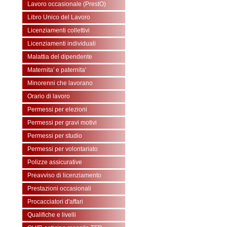
Lavoro occasionale (PrestO)
Libro Unico del Lavoro
Licenziamenti collettivi
Licenziamenti individuali
Malattia del dipendente
Maternita' e paternita'
Minorenni che lavorano
Orario di lavoro
Permessi per elezioni
Permessi per gravi motivi
Permessi per studio
Permessi per volontariato
Polizze assicurative
Preavviso di licenziamento
Prestazioni occasionali
Procacciatori d'affari
Qualifiche e livelli