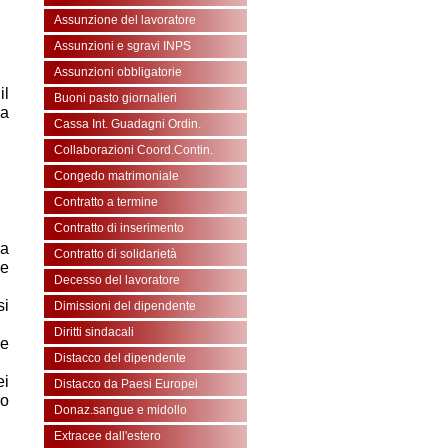
Assunzione del lavoratore
Assunzioni e sgravi INPS
Assunzioni obbligatorie
il
Buoni pasto giornalieri
la
Cassa Int. Guadagni Ordin.
Collaborazioni Coord.Contin.
Congedo matrimoniale
Contratto a termine
Contratto di inserimento
sa
Contratto di solidarietà
ne
Decesso del lavoratore
si
Dimissioni del dipendente
Diritti sindacali
le
Distacco del dipendente
ei
Distacco da Paesi Europei
po
Donaz.sangue e midollo
Extracee dall'estero