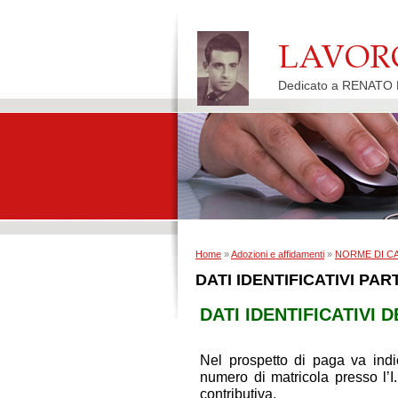
Dedicato a RENATO P
Home
»
Adozioni e affidamenti
»
NORME DI C
DATI IDENTIFICATIVI PART
DATI IDENTIFICATIVI
Nel prospetto di paga va indic
numero di matricola presso l’I.
contributiva.