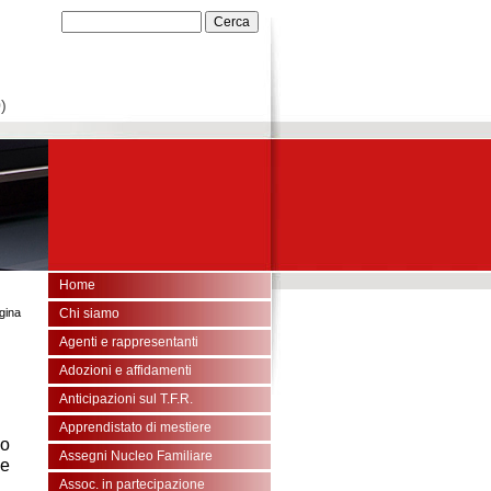
)
Home
gina
Chi siamo
Agenti e rappresentanti
Adozioni e affidamenti
Anticipazioni sul T.F.R.
Apprendistato di mestiere
uo
Assegni Nucleo Familiare
ne
Assoc. in partecipazione