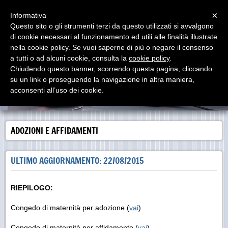
Menu
×
Informativa
Questo sito o gli strumenti terzi da questo utilizzati si avvalgono
di cookie necessari al funzionamento ed utili alle finalità illustrate
LAVORO IN SINTESI
nella cookie policy. Se vuoi saperne di più o negare il consenso
Dedicato a RENATO PROIA Consulente del Lavoro (Roma,
10/04/1921 - Milano, 28/06/2000)
a tutti o ad alcuni cookie, consulta la
cookie policy
.
Chiudendo questo banner, scorrendo questa pagina, cliccando
su un link o proseguendo la navigazione in altra maniera,
acconsenti all’uso dei cookie.
ADOZIONI E AFFIDAMENTI
ULTIMO AGGIORNAMENTO: 22/08/2015
RIEPILOGO:
Congedo di maternità per adozione (
vai
)
Congedo di maternità per affidamento (
vai
)