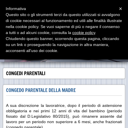
Menu
×
Informativa
Questo sito o gli strumenti terzi da questo utilizzati si avvalgono
di cookie necessari al funzionamento ed utili alle finalità illustrate
LAVORO IN SINTESI
nella cookie policy. Se vuoi saperne di più o negare il consenso
Dedicato a RENATO PROIA Consulente del Lavoro (Roma,
10/04/1921 - Milano, 28/06/2000)
a tutti o ad alcuni cookie, consulta la
cookie policy
.
Chiudendo questo banner, scorrendo questa pagina, cliccando
su un link o proseguendo la navigazione in altra maniera,
acconsenti all’uso dei cookie.
CONGEDI PARENTALI
CONGEDO PARENTALE DELLA MADRE
A sua discrezione la lavoratrice, dopo il periodo di astensione
obbligatoria e nei primi 12 anni di vita del bambino (periodo
fissato dal D.Legislativo 80/2015), può rimanere assente dal
lavoro per un periodo non superiore a 6 mesi, anche frazionati
(congedo parentale).