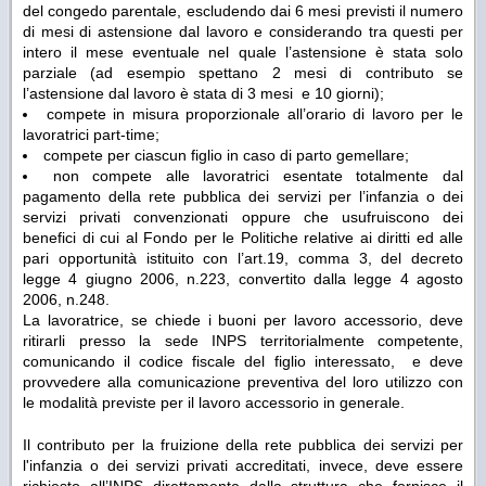
del congedo parentale, escludendo dai 6 mesi previsti il numero
di mesi di astensione dal lavoro e considerando tra questi per
intero il mese eventuale nel quale l’astensione è stata solo
parziale (ad esempio spettano 2 mesi di contributo se
l’astensione dal lavoro è stata di 3 mesi e 10 giorni);
compete in misura proporzionale all’orario di lavoro per le
lavoratrici part-time;
compete per ciascun figlio in caso di parto gemellare;
non compete alle lavoratrici esentate totalmente dal
pagamento della rete pubblica dei servizi per l’infanzia o dei
servizi privati convenzionati oppure che usufruiscono dei
benefici di cui al Fondo per le Politiche relative ai diritti ed alle
pari opportunità istituito con l’art.19, comma 3, del decreto
legge 4 giugno 2006, n.223, convertito dalla legge 4 agosto
2006, n.248.
La lavoratrice, se chiede i buoni per lavoro accessorio, deve
ritirarli presso la sede INPS territorialmente competente,
comunicando il codice fiscale del figlio interessato, e deve
provvedere alla comunicazione preventiva del loro utilizzo con
le modalità previste per il lavoro accessorio in generale.
Il contributo per la fruizione della rete pubblica dei servizi per
l'infanzia o dei servizi privati accreditati, invece, deve essere
richiesto all’INPS direttamente dalla struttura che fornisce il